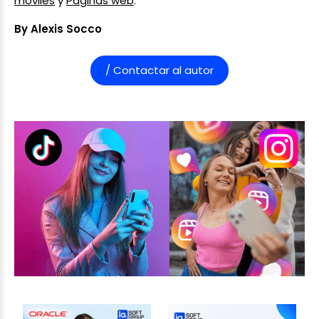
móviles
y
Páginas web
.
By Alexis Socco
/ Contactar al autor