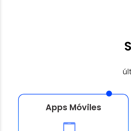
S
úl
Apps Móviles