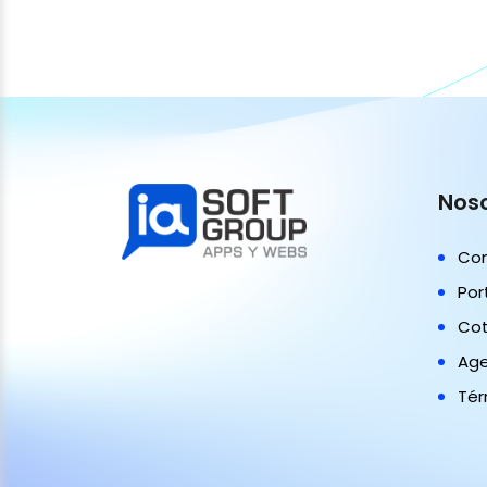
Nos
Co
Por
Cot
Age
Tér