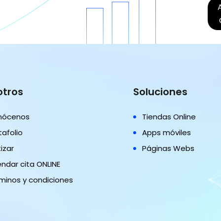
otros
Soluciones
nócenos
Tiendas Online
tafolio
Apps móviles
izar
Páginas Webs
ndar cita ONLINE
minos y condiciones